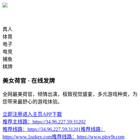
真人
体育
电子
电竞
捕鱼
棋牌
美女荷官 · 在线发牌
全网最美荷官，倾情出演，极致视觉盛宴，多元游戏种类，为
您带来最舒心的游戏体验。
立即注册
进入主页
APP下载
推荐主线路：
https://34.96.227.59:31202
推荐线路：
https://34.96.227.59:31201
推荐线路：
https://www.1nzkex.com
推荐线路：
https://www.plov9r.com