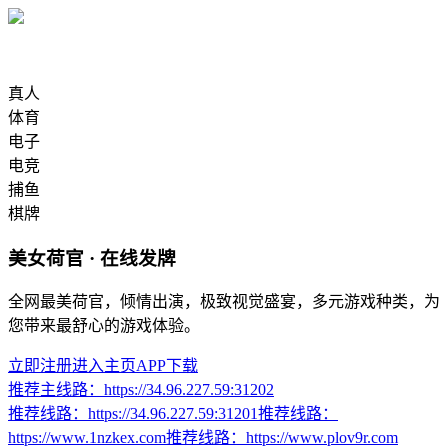
真人
体育
电子
电竞
捕鱼
棋牌
美女荷官 · 在线发牌
全网最美荷官，倾情出演，极致视觉盛宴，多元游戏种类，为
您带来最舒心的游戏体验。
立即注册
进入主页
APP下载
推荐主线路：
https://34.96.227.59:31202
推荐线路：
https://34.96.227.59:31201
推荐线路：
https://www.1nzkex.com
推荐线路：
https://www.plov9r.com