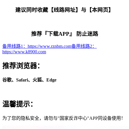
建议同时收藏【线路网址】与【本网页】
推荐『下载APP』 防止迷路
备用线路
1
：
https://www.rznbm.com
备用线路
2
：
https://www.k8900.com
推荐浏览器：
谷歌、Safari、火狐、Edge
温馨提示：
为了您的隐私安全，请勿与"国家反诈中心"APP同设备使用！