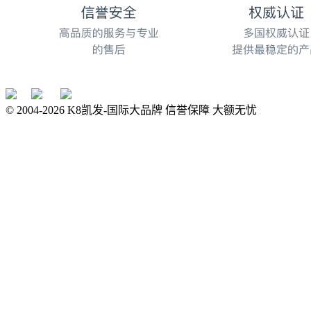
© 2004-
2026
K8凯发-国际大品牌 信誉保障 大额无忧