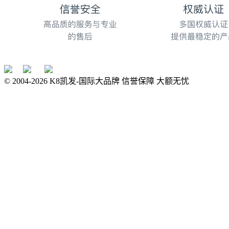
© 2004-
2026
K8凯发-国际大品牌 信誉保障 大额无忧