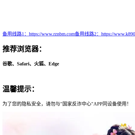
备用线路
1
：
https://www.rznbm.com
备用线路
2
：
https://www.k89
推荐浏览器：
谷歌、Safari、火狐、Edge
温馨提示：
为了您的隐私安全，请勿与"国家反诈中心"APP同设备使用！