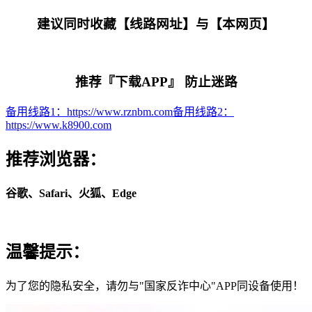
建议同时收藏【线路网址】与【本网页】
推荐『下载APP』 防止迷路
备用线路
1
：
https://www.rznbm.com
备用线路
2
：
https://www.k8900.com
推荐浏览器：
谷歌、Safari、火狐、Edge
温馨提示：
为了您的隐私安全，请勿与"国家反诈中心"APP同设备使用！